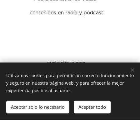
contenidos en radio y podcast
euskadiguia.com
Utilizamos cookies para permitir un correcto funcionamiento
C+V Creativos más Vivos somos radio, somos
y seguro en nuestra página web, y para ofrecer la mejor
internet, somos publicidad, somos comunicación,
experiencia posible al usuario.
944163795
Aceptar solo lo necesario
Aceptar todo
Comenzar
¡Crea tu página web gratis!
¿Necesitas hablar con